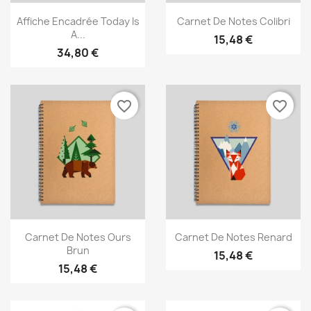
Aperçu rapide
Aperçu rapide


Affiche Encadrée Today Is
Carnet De Notes Colibri
A...
15,48 €
34,80 €
favorite_border
favorite_border
×
Créer une liste d'envies
Nom de la liste d'envies
Aperçu rapide
Aperçu rapide


Carnet De Notes Ours
Carnet De Notes Renard
Brun
15,48 €
15,48 €
Annuler
Créer une liste d'envies