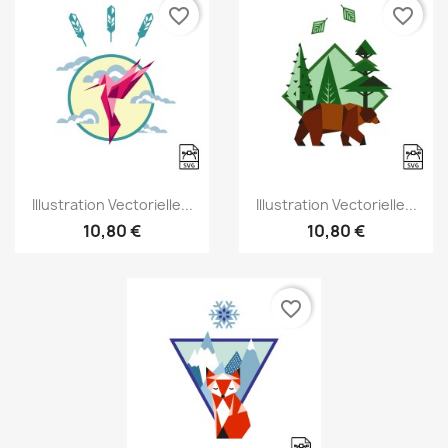
favorite_border
favorite_border
Aperçu rapide
Aperçu rapide


Illustration Vectorielle...
Illustration Vectorielle...
10,80 €
10,80 €
favorite_border