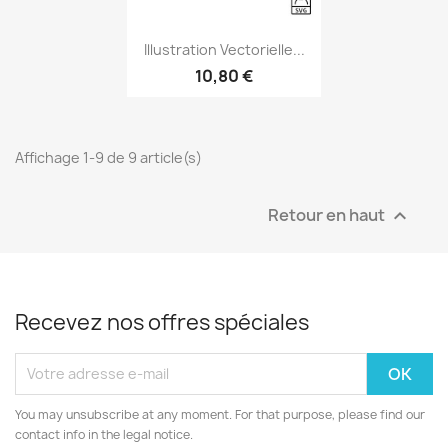
Aperçu rapide

Illustration Vectorielle...
10,80 €
Affichage 1-9 de 9 article(s)
Retour en haut

Recevez nos offres spéciales
You may unsubscribe at any moment. For that purpose, please find our
contact info in the legal notice.