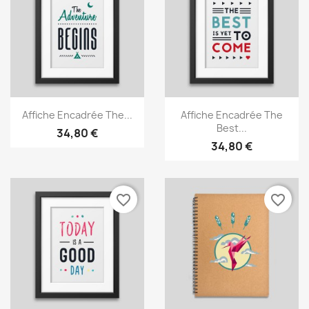
Aperçu rapide
Aperçu rapide


Affiche Encadrée The...
Affiche Encadrée The
Best...
34,80 €
34,80 €
favorite_border
favorite_border