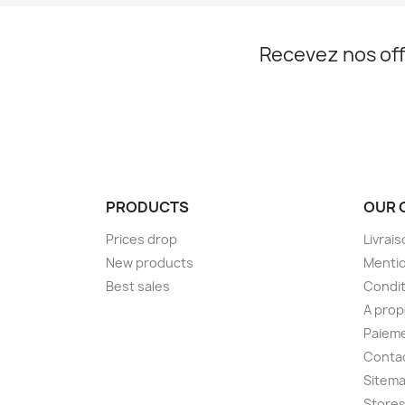
Nom d
Recevez nos off
PRODUCTS
OUR 
Prices drop
Livrai
New products
Mentio
Best sales
Condit
A pro
Paieme
Conta
Sitem
Store