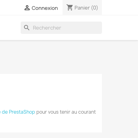
shopping_cart

Panier
(0)
Connexion
search
 de PrestaShop
pour vous tenir au courant
×