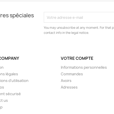
e la liste d'envies
res spéciales
You may unsubscribe at any moment. For that p
contact info in the legal notice.
Annuler
Créer une liste d'envies
COMPANY
VOTRE COMPTE
son
Informations personnelles
ns légales
Commandes
ions d'utilisation
Avoirs
pos
Adresses
nt sécurisé
ct us
ap
s