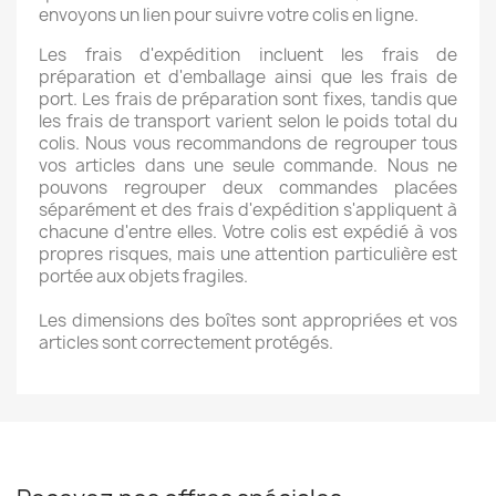
envoyons un lien pour suivre votre colis en ligne.
Les frais d'expédition incluent les frais de
préparation et d'emballage ainsi que les frais de
port. Les frais de préparation sont fixes, tandis que
×
Créer une liste d'envies
les frais de transport varient selon le poids total du
colis. Nous vous recommandons de regrouper tous
vos articles dans une seule commande. Nous ne
pouvons regrouper deux commandes placées
Nom de la liste d'envies
séparément et des frais d'expédition s'appliquent à
chacune d'entre elles. Votre colis est expédié à vos
propres risques, mais une attention particulière est
portée aux objets fragiles.
Annuler
Créer une liste d'envies
Les dimensions des boîtes sont appropriées et vos
articles sont correctement protégés.