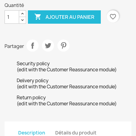
Quantité

favorite_border
AJOUTER AU PANIER
×
Créer une liste d'envies
Partager
Nom de la liste d'envies
Security policy
(edit with the Customer Reassurance module)
Delivery policy
Annuler
Créer une liste d'envies
(edit with the Customer Reassurance module)
Return policy
(edit with the Customer Reassurance module)
Description
Détails du produit