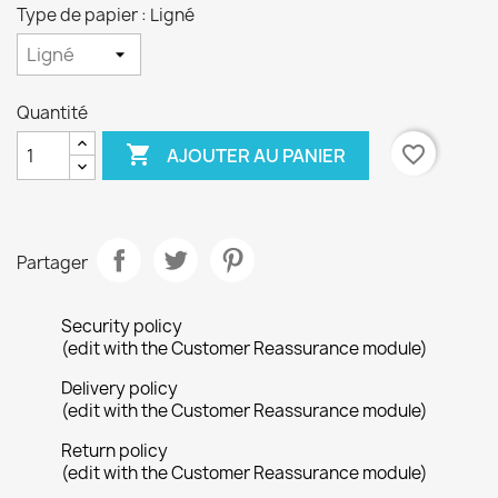
Type de papier : Ligné
Quantité

favorite_border
AJOUTER AU PANIER
×
Créer une liste d'envies
Nom de la liste d'envies
Partager
Security policy
(edit with the Customer Reassurance module)
Annuler
Créer une liste d'envies
Delivery policy
(edit with the Customer Reassurance module)
Return policy
(edit with the Customer Reassurance module)