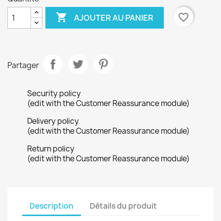

favorite_border
AJOUTER AU PANIER
×
Créer une liste d'envies
Partager
Nom de la liste d'envies
Security policy
(edit with the Customer Reassurance module)
Delivery policy
Annuler
Créer une liste d'envies
(edit with the Customer Reassurance module)
Return policy
(edit with the Customer Reassurance module)
Description
Détails du produit